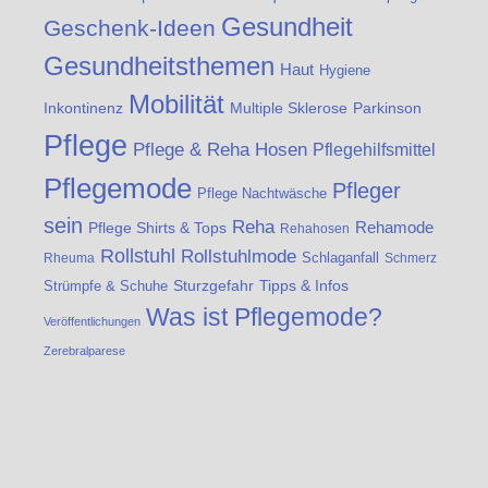
Gesundheit
Geschenk-Ideen
Gesundheitsthemen
Haut
Hygiene
Mobilität
Inkontinenz
Multiple Sklerose
Parkinson
Pflege
Pflege & Reha Hosen
Pflegehilfsmittel
Pflegemode
Pfleger
Pflege Nachtwäsche
sein
Reha
Rehamode
Pflege Shirts & Tops
Rehahosen
Rollstuhl
Rollstuhlmode
Schlaganfall
Rheuma
Schmerz
Sturzgefahr
Tipps & Infos
Strümpfe & Schuhe
Was ist Pflegemode?
Veröffentlichungen
Zerebralparese