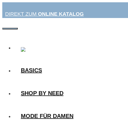
Zum
Inhalt
DIREKT ZUM
ONLINE KATALOG
springen
MENÜ
BASICS
SHOP BY NEED
MODE FÜR DAMEN