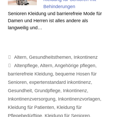
Behinderungen
Senioren Kleidung und barrierefreie Mode für
Damen und Herren ist alles andere als
langweilig und…
Kategorien
Altern
,
Gesundheitsthemen
,
Inkontinenz
Schlagwörter
Altenpflege
,
Altern
,
Angehörige pflegen
,
barrierefreie Kleidung
,
bequeme Hosen für
Senioren
,
expertenstandard inkontinenz
,
Gesundheit
,
Grundpflege
,
Inkontinenz
,
Inkontinenzversorgung
,
Inkontinenzvorlagen
,
Kleidung für Patienten
,
Kleidung für
Pflegebedürftige
,
Kleidung für Senioren
,