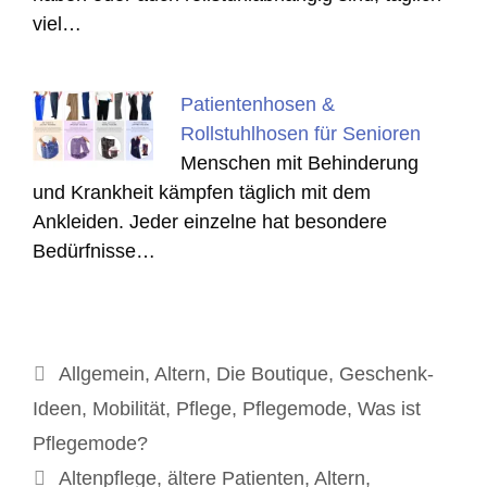
viel…
Patientenhosen &
Rollstuhlhosen für Senioren
Menschen mit Behinderung
und Krankheit kämpfen täglich mit dem
Ankleiden. Jeder einzelne hat besondere
Bedürfnisse…
Kategorien
Allgemein
,
Altern
,
Die Boutique
,
Geschenk-
Ideen
,
Mobilität
,
Pflege
,
Pflegemode
,
Was ist
Pflegemode?
Schlagwörter
Altenpflege
,
ältere Patienten
,
Altern
,