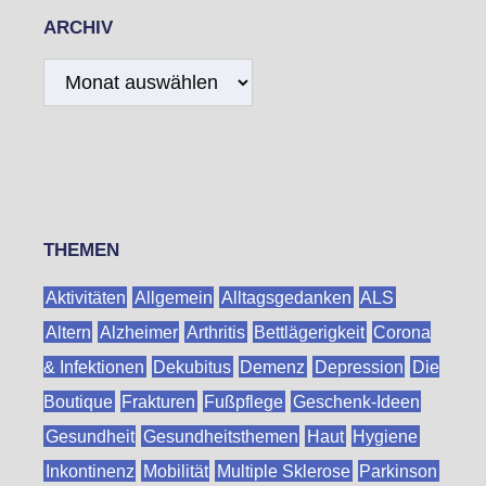
ARCHIV
Archiv
THEMEN
Aktivitäten
Allgemein
Alltagsgedanken
ALS
Altern
Alzheimer
Arthritis
Bettlägerigkeit
Corona
& Infektionen
Dekubitus
Demenz
Depression
Die
Boutique
Frakturen
Fußpflege
Geschenk-Ideen
Gesundheit
Gesundheitsthemen
Haut
Hygiene
Inkontinenz
Mobilität
Multiple Sklerose
Parkinson