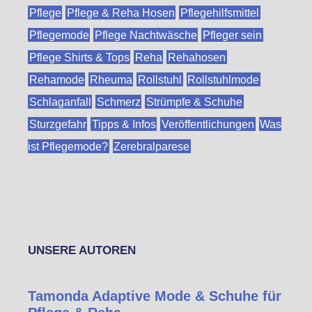
Pflege
Pflege & Reha Hosen
Pflegehilfsmittel
Pflegemode
Pflege Nachtwäsche
Pfleger sein
Pflege Shirts & Tops
Reha
Rehahosen
Rehamode
Rheuma
Rollstuhl
Rollstuhlmode
Schlaganfall
Schmerz
Strümpfe & Schuhe
Sturzgefahr
Tipps & Infos
Veröffentlichungen
Was
ist Pflegemode?
Zerebralparese
UNSERE AUTOREN
Tamonda Adaptive Mode & Schuhe für