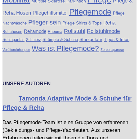
Mobilität
Pflege &
Multiple Sklerose
Parkinson
Pflegemode
Reha Hosen
Pflegehilfsmittel
Pflege
Pfleger sein
Reha
Pflege Shirts & Tops
Nachtwäsche
Rollstuhl
Rollstuhlmode
Rehamode
Rehahosen
Rheuma
Schlaganfall
Strümpfe & Schuhe
Sturzgefahr
Tipps & Infos
Schmerz
Was ist Pflegemode?
Veröffentlichungen
Zerebralparese
UNSERE AUTOREN
Tamonda Adaptive Mode & Schuhe für
Pflege & Reha
Das Pflegemode-Team ist eine Gruppe von erfahrenen
(Bekleidungs- und Pflege-)fachleuten. Aus unseren
Erfahrungen teilen wir mit Ihnen die Tipps und