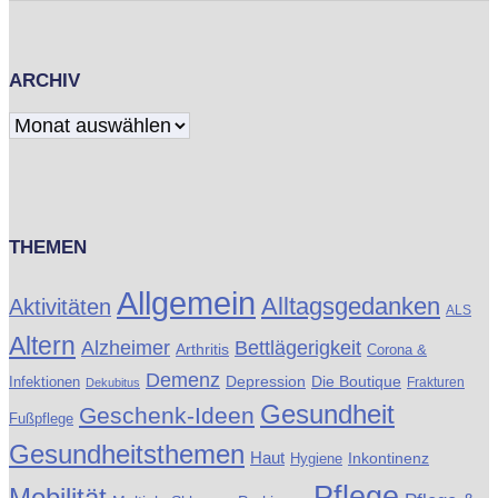
ARCHIV
Archiv
THEMEN
Allgemein
Alltagsgedanken
Aktivitäten
ALS
Altern
Alzheimer
Bettlägerigkeit
Arthritis
Corona &
Demenz
Die Boutique
Infektionen
Depression
Frakturen
Dekubitus
Gesundheit
Geschenk-Ideen
Fußpflege
Gesundheitsthemen
Haut
Inkontinenz
Hygiene
Pflege