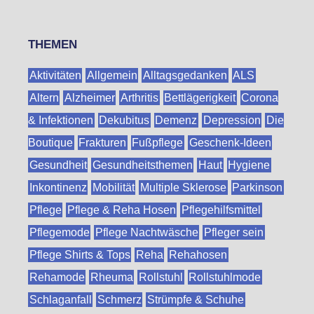
THEMEN
Aktivitäten
Allgemein
Alltagsgedanken
ALS
Altern
Alzheimer
Arthritis
Bettlägerigkeit
Corona
& Infektionen
Dekubitus
Demenz
Depression
Die
Boutique
Frakturen
Fußpflege
Geschenk-Ideen
Gesundheit
Gesundheitsthemen
Haut
Hygiene
Inkontinenz
Mobilität
Multiple Sklerose
Parkinson
Pflege
Pflege & Reha Hosen
Pflegehilfsmittel
Pflegemode
Pflege Nachtwäsche
Pfleger sein
Pflege Shirts & Tops
Reha
Rehahosen
Rehamode
Rheuma
Rollstuhl
Rollstuhlmode
Schlaganfall
Schmerz
Strümpfe & Schuhe