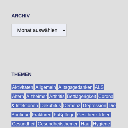
ARCHIV
Archiv
THEMEN
Aktivitäten
Allgemein
Alltagsgedanken
ALS
Altern
Alzheimer
Arthritis
Bettlägerigkeit
Corona
& Infektionen
Dekubitus
Demenz
Depression
Die
Boutique
Frakturen
Fußpflege
Geschenk-Ideen
Gesundheit
Gesundheitsthemen
Haut
Hygiene