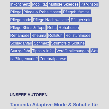
Inkontinenz
Mobilität
Multiple Sklerose
Parkinson
Pflege
Pflege & Reha Hosen
Pflegehilfsmittel
Pflegemode
Pflege Nachtwäsche
Pfleger sein
Pflege Shirts & Tops
Reha
Rehahosen
Rehamode
Rheuma
Rollstuhl
Rollstuhlmode
Schlaganfall
Schmerz
Strümpfe & Schuhe
Sturzgefahr
Tipps & Infos
Veröffentlichungen
Was
ist Pflegemode?
Zerebralparese
UNSERE AUTOREN
Tamonda Adaptive Mode & Schuhe für