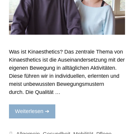
tton
Was ist Kinaesthetics? Das zentrale Thema von
Kinaesthetics ist die Auseinandersetzung mit der
eigenen Bewegung in alltäglichen Aktivitäten.
Diese führen wir in individuellen, erlernten und
meist unbewussten Bewegungsmustern
durch. Die Qualität …
Weiterlesen ➔
Kategorien
Allgemein
,
Gesundheit
,
Mobilität
,
Pflege
,