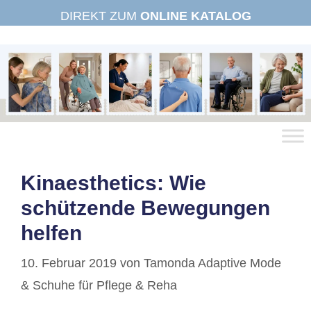
Zum
DIREKT ZUM
ONLINE KATALOG
Inhalt
springen
Kinaesthetics: Wie
schützende Bewegungen
helfen
10. Februar 2019
von
Tamonda Adaptive Mode
& Schuhe für Pflege & Reha