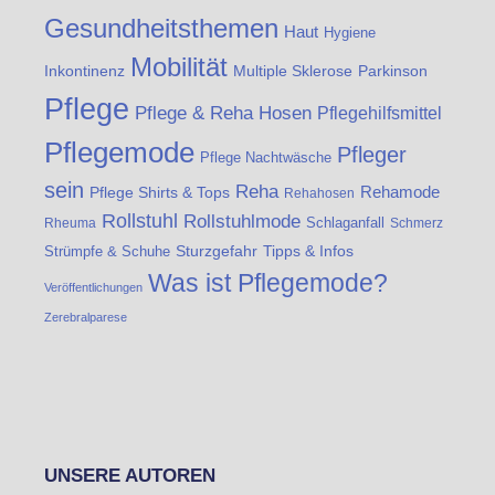
Gesundheitsthemen
Haut
Hygiene
Mobilität
Inkontinenz
Multiple Sklerose
Parkinson
Pflege
Pflege & Reha Hosen
Pflegehilfsmittel
Pflegemode
Pfleger
Pflege Nachtwäsche
sein
Reha
Rehamode
Pflege Shirts & Tops
Rehahosen
Rollstuhl
Rollstuhlmode
Schlaganfall
Rheuma
Schmerz
Strümpfe & Schuhe
Sturzgefahr
Tipps & Infos
Was ist Pflegemode?
Veröffentlichungen
Zerebralparese
UNSERE AUTOREN