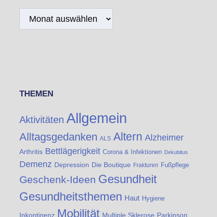
Archiv
THEMEN
Allgemein
Aktivitäten
Altern
Alltagsgedanken
Alzheimer
ALS
Bettlägerigkeit
Arthritis
Corona & Infektionen
Dekubitus
Demenz
Die Boutique
Depression
Fußpflege
Frakturen
Gesundheit
Geschenk-Ideen
Gesundheitsthemen
Haut
Hygiene
Mobilität
Inkontinenz
Multiple Sklerose
Parkinson