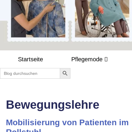
Startseite
Pflegemode
Search Button
Search
for:
Bewegungslehre
Mobilisierung von Patienten im