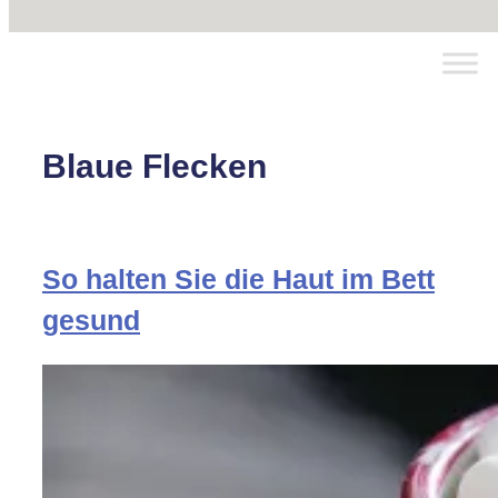
Blaue Flecken
So halten Sie die Haut im Bett
gesund