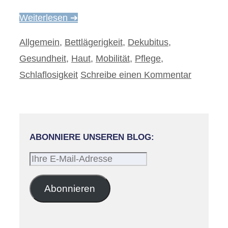
Weiterlesen ➔
Kategorien
Allgemein
,
Bettlägerigkeit
,
Dekubitus
,
Gesundheit
,
Haut
,
Mobilität
,
Pflege
,
Schlaflosigkeit
Schreibe einen Kommentar
ABONNIERE UNSEREN BLOG:
Ihre
E-
Mail-
Abonnieren
Adresse