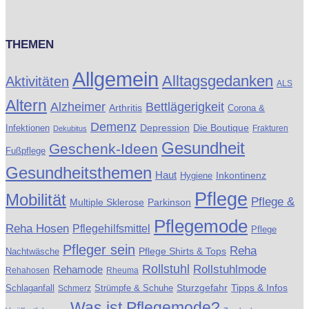
THEMEN
Allgemein
Alltagsgedanken
Aktivitäten
ALS
Altern
Alzheimer
Bettlägerigkeit
Arthritis
Corona &
Demenz
Die Boutique
Infektionen
Depression
Frakturen
Dekubitus
Gesundheit
Geschenk-Ideen
Fußpflege
Gesundheitsthemen
Haut
Inkontinenz
Hygiene
Pflege
Mobilität
Pflege &
Multiple Sklerose
Parkinson
Pflegemode
Reha Hosen
Pflegehilfsmittel
Pflege
Pfleger sein
Reha
Pflege Shirts & Tops
Nachtwäsche
Rollstuhl
Rollstuhlmode
Rehamode
Rehahosen
Rheuma
Schlaganfall
Strümpfe & Schuhe
Sturzgefahr
Tipps & Infos
Schmerz
Was ist Pflegemode?