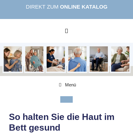
Zum
DIREKT ZUM
ONLINE KATALOG
Inhalt
springen
MENÜ
Menü
So halten Sie die Haut im
Bett gesund