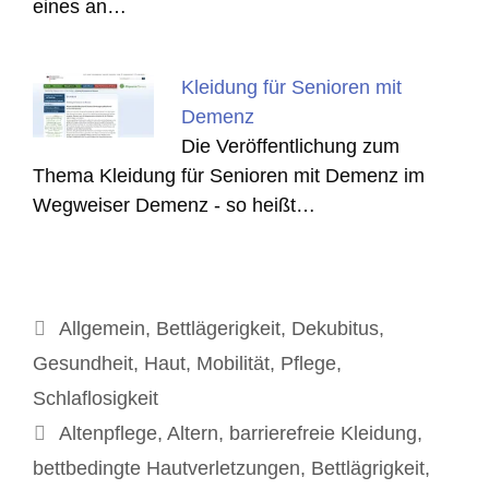
eines an…
Kleidung für Senioren mit
Demenz
Die Veröffentlichung zum
Thema Kleidung für Senioren mit Demenz im
Wegweiser Demenz - so heißt…
Kategorien
Allgemein
,
Bettlägerigkeit
,
Dekubitus
,
Gesundheit
,
Haut
,
Mobilität
,
Pflege
,
Schlaflosigkeit
Schlagwörter
Altenpflege
,
Altern
,
barrierefreie Kleidung
,
bettbedingte Hautverletzungen
,
Bettlägrigkeit
,