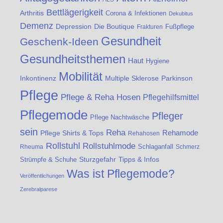
Bettlägerigkeit
Arthritis
Corona & Infektionen
Dekubitus
Demenz
Die Boutique
Depression
Fußpflege
Frakturen
Gesundheit
Geschenk-Ideen
Gesundheitsthemen
Haut
Hygiene
Mobilität
Inkontinenz
Multiple Sklerose
Parkinson
Pflege
Pflege & Reha Hosen
Pflegehilfsmittel
Pflegemode
Pfleger
Pflege Nachtwäsche
sein
Reha
Rehamode
Pflege Shirts & Tops
Rehahosen
Rollstuhl
Rollstuhlmode
Schlaganfall
Rheuma
Schmerz
Strümpfe & Schuhe
Sturzgefahr
Tipps & Infos
Was ist Pflegemode?
Veröffentlichungen
Zerebralparese