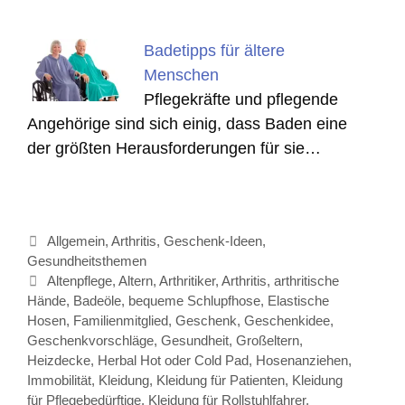
Badetipps für ältere
Menschen
Pflegekräfte und pflegende
Angehörige sind sich einig, dass Baden eine
der größten Herausforderungen für sie…
Kategorien
Allgemein
,
Arthritis
,
Geschenk-Ideen
,
Gesundheitsthemen
Schlagwörter
Altenpflege
,
Altern
,
Arthritiker
,
Arthritis
,
arthritische
Hände
,
Badeöle
,
bequeme Schlupfhose
,
Elastische
Hosen
,
Familienmitglied
,
Geschenk
,
Geschenkidee
,
Geschenkvorschläge
,
Gesundheit
,
Großeltern
,
Heizdecke
,
Herbal Hot oder Cold Pad
,
Hosenanziehen
,
Immobilität
,
Kleidung
,
Kleidung für Patienten
,
Kleidung
für Pflegebedürftige
,
Kleidung für Rollstuhlfahrer
,