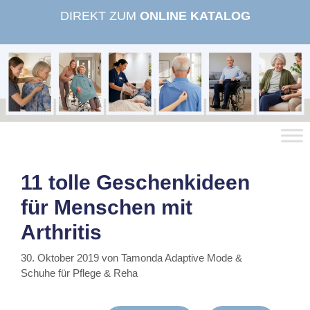
Zum
DIREKT ZUM
ONLINE KATALOG
Inhalt
springen
11 tolle Geschenkideen
für Menschen mit
Arthritis
30. Oktober 2019
von
Tamonda Adaptive Mode &
Schuhe für Pflege & Reha