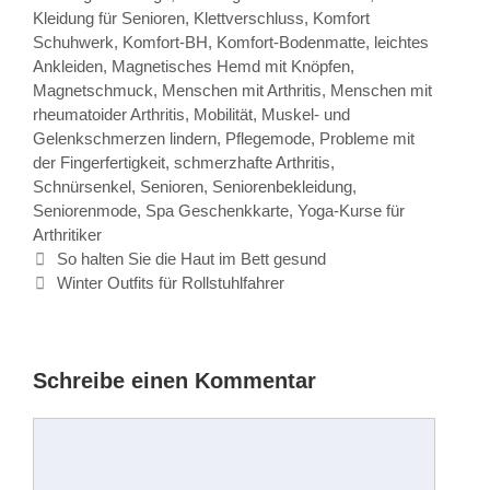
Kleidung für Senioren
,
Klettverschluss
,
Komfort
Schuhwerk
,
Komfort-BH
,
Komfort-Bodenmatte
,
leichtes
Ankleiden
,
Magnetisches Hemd mit Knöpfen
,
Magnetschmuck
,
Menschen mit Arthritis
,
Menschen mit
rheumatoider Arthritis
,
Mobilität
,
Muskel- und
Gelenkschmerzen lindern
,
Pflegemode
,
Probleme mit
der Fingerfertigkeit
,
schmerzhafte Arthritis
,
Schnürsenkel
,
Senioren
,
Seniorenbekleidung
,
Seniorenmode
,
Spa Geschenkkarte
,
Yoga-Kurse für
Arthritiker
Beitrags-
So halten Sie die Haut im Bett gesund
Navigation
Winter Outfits für Rollstuhlfahrer
Schreibe einen Kommentar
Kommentar