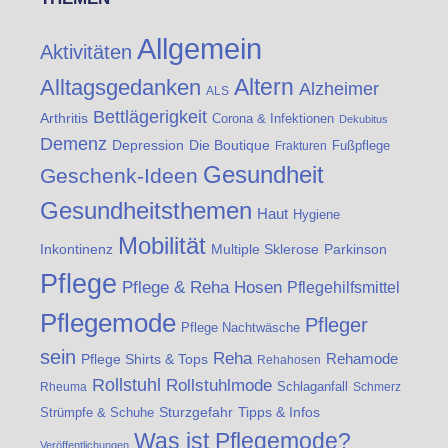
Allgemein
Aktivitäten
Altern
Alltagsgedanken
Alzheimer
ALS
Bettlägerigkeit
Arthritis
Corona & Infektionen
Dekubitus
Demenz
Die Boutique
Depression
Fußpflege
Frakturen
Gesundheit
Geschenk-Ideen
Gesundheitsthemen
Haut
Hygiene
Mobilität
Inkontinenz
Multiple Sklerose
Parkinson
Pflege
Pflege & Reha Hosen
Pflegehilfsmittel
Pflegemode
Pfleger
Pflege Nachtwäsche
sein
Reha
Rehamode
Pflege Shirts & Tops
Rehahosen
Rollstuhl
Rollstuhlmode
Schlaganfall
Rheuma
Schmerz
Strümpfe & Schuhe
Sturzgefahr
Tipps & Infos
Was ist Pflegemode?
Veröffentlichungen