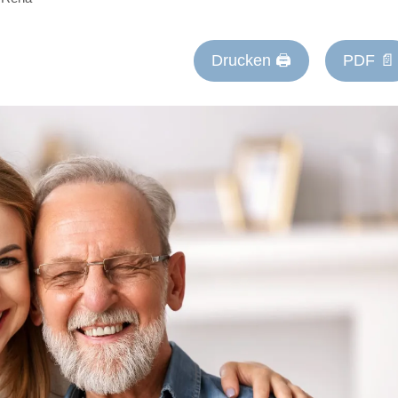
Drucken 🖨
PDF 📄