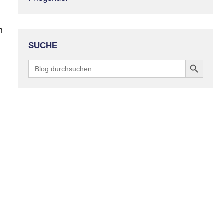
d
m
SUCHE
Search Button
Search
for: