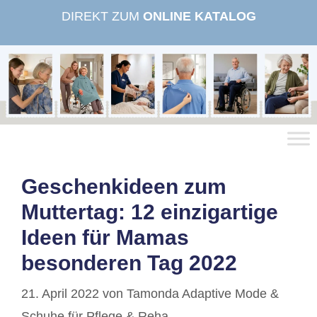
Zum
DIREKT ZUM
ONLINE KATALOG
Inhalt
springen
Geschenkideen zum
Muttertag: 12 einzigartige
Ideen für Mamas
besonderen Tag 2022
21. April 2022
von
Tamonda Adaptive Mode &
Schuhe für Pflege & Reha