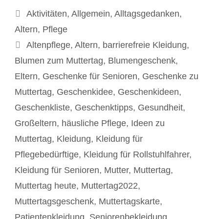
Kategorien
Aktivitäten
,
Allgemein
,
Alltagsgedanken
,
Altern
,
Pflege
Schlagwörter
Altenpflege
,
Altern
,
barrierefreie Kleidung
,
Blumen zum Muttertag
,
Blumengeschenk
,
Eltern
,
Geschenke für Senioren
,
Geschenke zu
Muttertag
,
Geschenkidee
,
Geschenkideen
,
Geschenkliste
,
Geschenktipps
,
Gesundheit
,
Großeltern
,
häusliche Pflege
,
Ideen zu
Muttertag
,
Kleidung
,
Kleidung für
Pflegebedürftige
,
Kleidung für Rollstuhlfahrer
,
Kleidung für Senioren
,
Mutter
,
Muttertag
,
Muttertag heute
,
Muttertag2022
,
Muttertagsgeschenk
,
Muttertagskarte
,
Patientenkleidung
,
Seniorenbekleidung
,