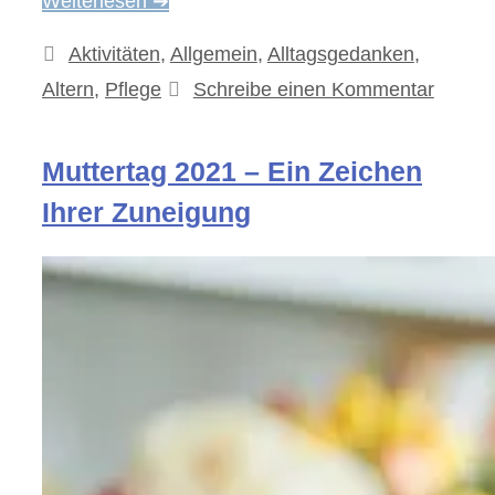
Weiterlesen ➔
Kategorien
Aktivitäten
,
Allgemein
,
Alltagsgedanken
,
Altern
,
Pflege
Schreibe einen Kommentar
Muttertag 2021 – Ein Zeichen
Ihrer Zuneigung