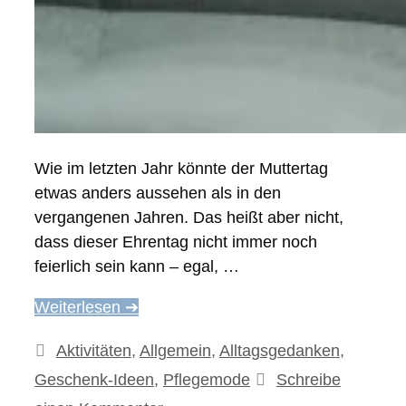
Wie im letzten Jahr könnte der Muttertag
etwas anders aussehen als in den
vergangenen Jahren. Das heißt aber nicht,
dass dieser Ehrentag nicht immer noch
feierlich sein kann – egal, …
Weiterlesen ➔
Kategorien
Aktivitäten
,
Allgemein
,
Alltagsgedanken
,
Geschenk-Ideen
,
Pflegemode
Schreibe