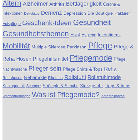
Altern
Alzheimer
Bettlägerigkeit
Arthritis
Corona &
Demenz
Die Boutique
Infektionen
Depression
Frakturen
Dekubitus
Gesundheit
Geschenk-Ideen
Fußpflege
Gesundheitsthemen
Haut
Inkontinenz
Hygiene
Pflege
Mobilität
Pflege &
Multiple Sklerose
Parkinson
Pflegemode
Reha Hosen
Pflegehilfsmittel
Pflege
Pfleger sein
Reha
Pflege Shirts & Tops
Nachtwäsche
Rollstuhl
Rollstuhlmode
Rehamode
Rehahosen
Rheuma
Schlaganfall
Sturzgefahr
Tipps & Infos
Schmerz
Strümpfe & Schuhe
Was ist Pflegemode?
Veröffentlichungen
Zerebralparese