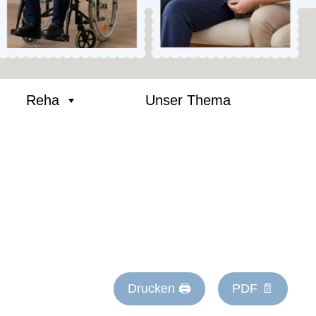
Reha
Unser Thema
Drucken 🖨
PDF 📄