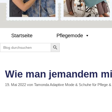
Startseite
Pflegemode
Search Button
Search
for:
Wie man jemandem mit
19. Mai 2022
von
Tamonda Adaptive Mode & Schuhe für Pflege &