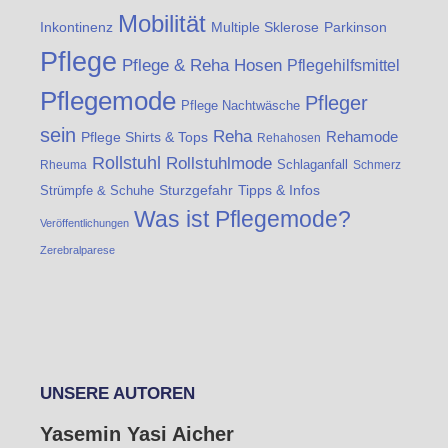
Mobilität
Inkontinenz
Multiple Sklerose
Parkinson
Pflege
Pflege & Reha Hosen
Pflegehilfsmittel
Pflegemode
Pfleger
Pflege Nachtwäsche
sein
Reha
Rehamode
Pflege Shirts & Tops
Rehahosen
Rollstuhl
Rollstuhlmode
Schlaganfall
Rheuma
Schmerz
Strümpfe & Schuhe
Sturzgefahr
Tipps & Infos
Was ist Pflegemode?
Veröffentlichungen
Zerebralparese
UNSERE AUTOREN
Yasemin Yasi Aicher