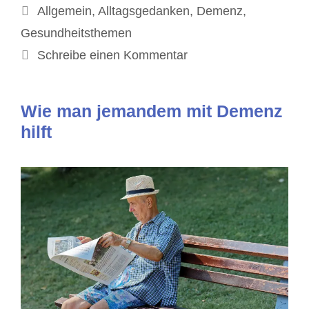
Kategorien
Allgemein
,
Alltagsgedanken
,
Demenz
,
Gesundheitsthemen
Schreibe einen Kommentar
Wie man jemandem mit Demenz
hilft