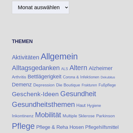
Archiv
THEMEN
Allgemein
Aktivitäten
Altern
Alltagsgedanken
Alzheimer
ALS
Bettlägerigkeit
Arthritis
Corona & Infektionen
Dekubitus
Demenz
Die Boutique
Depression
Fußpflege
Frakturen
Gesundheit
Geschenk-Ideen
Gesundheitsthemen
Haut
Hygiene
Mobilität
Inkontinenz
Multiple Sklerose
Parkinson
Pflege
Pflege & Reha Hosen
Pflegehilfsmittel