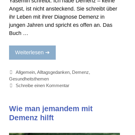
Yasemin schreibt: Ich habe Demenz – keine
Angst, ist nicht ansteckend. Sie schreibt über
ihr Leben mit ihrer Diagnose Demenz in
jungen Jahren und spricht es offen an. Das
Buch …
Weiterlesen ➔
Kategorien
Allgemein
,
Alltagsgedanken
,
Demenz
,
Gesundheitsthemen
Schreibe einen Kommentar
Wie man jemandem mit
Demenz hilft