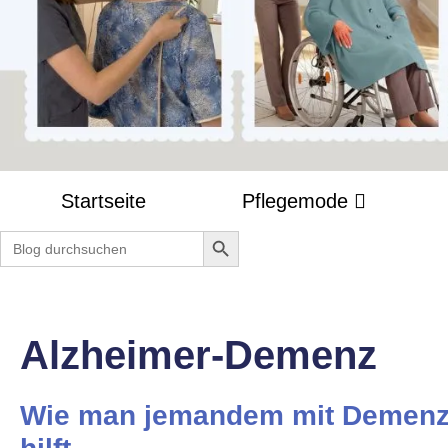
Startseite
Pflegemode
Search Button
Search
for:
Alzheimer-Demenz
Wie man jemandem mit Demen