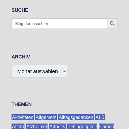
SUCHE
Search Button
Search
for:
ARCHIV
Archiv
THEMEN
Aktivitäten
Allgemein
Alltagsgedanken
ALS
Altern
Alzheimer
Arthritis
Bettlägerigkeit
Corona