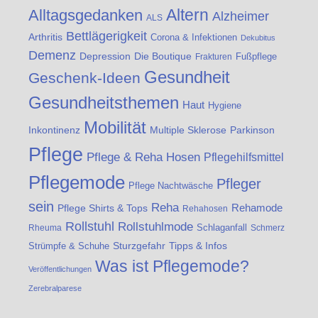
Altern
Alltagsgedanken
Alzheimer
ALS
Bettlägerigkeit
Arthritis
Corona & Infektionen
Dekubitus
Demenz
Die Boutique
Depression
Fußpflege
Frakturen
Gesundheit
Geschenk-Ideen
Gesundheitsthemen
Haut
Hygiene
Mobilität
Inkontinenz
Multiple Sklerose
Parkinson
Pflege
Pflege & Reha Hosen
Pflegehilfsmittel
Pflegemode
Pfleger
Pflege Nachtwäsche
sein
Reha
Rehamode
Pflege Shirts & Tops
Rehahosen
Rollstuhl
Rollstuhlmode
Schlaganfall
Rheuma
Schmerz
Strümpfe & Schuhe
Sturzgefahr
Tipps & Infos
Was ist Pflegemode?
Veröffentlichungen
Zerebralparese