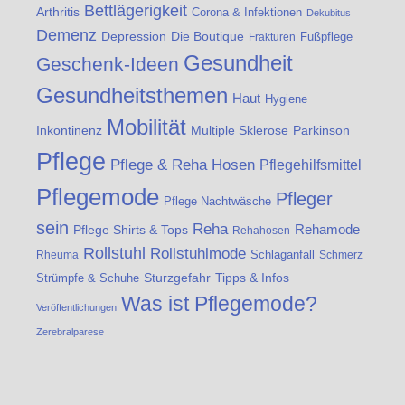
Bettlägerigkeit
Arthritis
Corona & Infektionen
Dekubitus
Demenz
Die Boutique
Depression
Fußpflege
Frakturen
Gesundheit
Geschenk-Ideen
Gesundheitsthemen
Haut
Hygiene
Mobilität
Inkontinenz
Multiple Sklerose
Parkinson
Pflege
Pflege & Reha Hosen
Pflegehilfsmittel
Pflegemode
Pfleger
Pflege Nachtwäsche
sein
Reha
Rehamode
Pflege Shirts & Tops
Rehahosen
Rollstuhl
Rollstuhlmode
Schlaganfall
Rheuma
Schmerz
Strümpfe & Schuhe
Sturzgefahr
Tipps & Infos
Was ist Pflegemode?
Veröffentlichungen
Zerebralparese