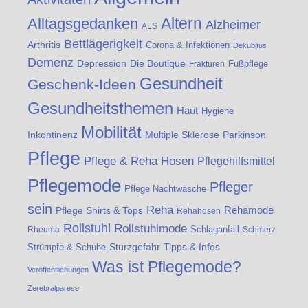
Altern
Alltagsgedanken
Alzheimer
ALS
Bettlägerigkeit
Arthritis
Corona & Infektionen
Dekubitus
Demenz
Die Boutique
Depression
Fußpflege
Frakturen
Gesundheit
Geschenk-Ideen
Gesundheitsthemen
Haut
Hygiene
Mobilität
Inkontinenz
Multiple Sklerose
Parkinson
Pflege
Pflege & Reha Hosen
Pflegehilfsmittel
Pflegemode
Pfleger
Pflege Nachtwäsche
sein
Reha
Rehamode
Pflege Shirts & Tops
Rehahosen
Rollstuhl
Rollstuhlmode
Schlaganfall
Rheuma
Schmerz
Strümpfe & Schuhe
Sturzgefahr
Tipps & Infos
Was ist Pflegemode?
Veröffentlichungen
Zerebralparese