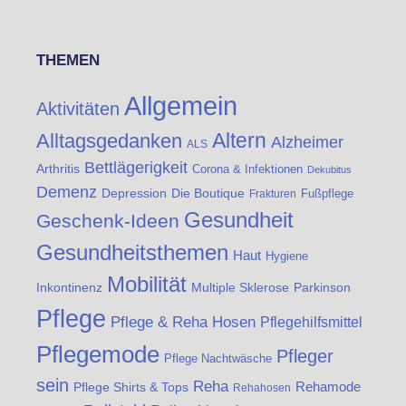
THEMEN
Allgemein
Aktivitäten
Altern
Alltagsgedanken
Alzheimer
ALS
Bettlägerigkeit
Arthritis
Corona & Infektionen
Dekubitus
Demenz
Die Boutique
Depression
Fußpflege
Frakturen
Gesundheit
Geschenk-Ideen
Gesundheitsthemen
Haut
Hygiene
Mobilität
Inkontinenz
Multiple Sklerose
Parkinson
Pflege
Pflege & Reha Hosen
Pflegehilfsmittel
Pflegemode
Pfleger
Pflege Nachtwäsche
sein
Reha
Rehamode
Pflege Shirts & Tops
Rehahosen