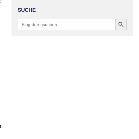
e
SUCHE
Search Button
Search
for:
n.