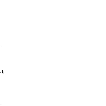
e
zt
.