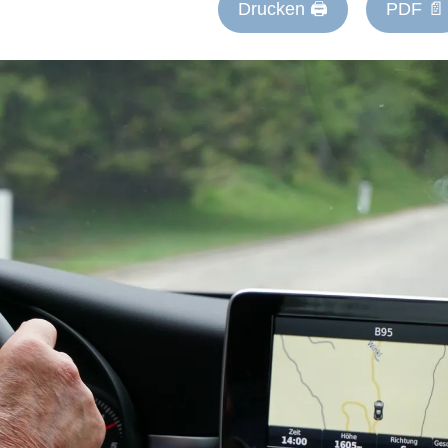
Drucken 🖨
PDF 📄