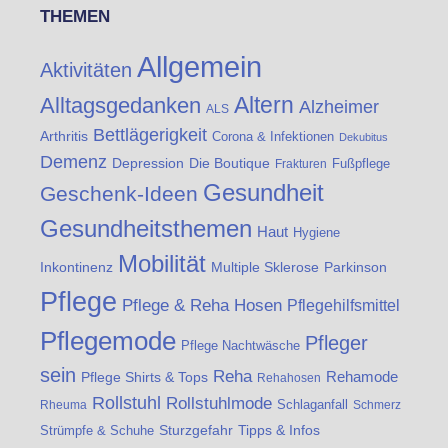
THEMEN
Allgemein
Aktivitäten
Altern
Alltagsgedanken
Alzheimer
ALS
Bettlägerigkeit
Arthritis
Corona & Infektionen
Dekubitus
Demenz
Die Boutique
Depression
Fußpflege
Frakturen
Gesundheit
Geschenk-Ideen
Gesundheitsthemen
Haut
Hygiene
Mobilität
Inkontinenz
Multiple Sklerose
Parkinson
Pflege
Pflege & Reha Hosen
Pflegehilfsmittel
Pflegemode
Pfleger
Pflege Nachtwäsche
sein
Reha
Rehamode
Pflege Shirts & Tops
Rehahosen
Rollstuhl
Rollstuhlmode
Schlaganfall
Rheuma
Schmerz
Strümpfe & Schuhe
Sturzgefahr
Tipps & Infos