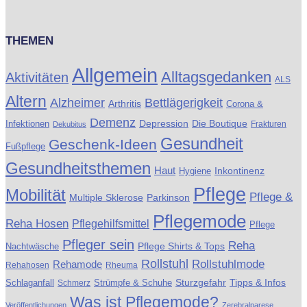
THEMEN
Allgemein
Alltagsgedanken
Aktivitäten
ALS
Altern
Alzheimer
Bettlägerigkeit
Arthritis
Corona &
Demenz
Die Boutique
Infektionen
Depression
Frakturen
Dekubitus
Gesundheit
Geschenk-Ideen
Fußpflege
Gesundheitsthemen
Haut
Inkontinenz
Hygiene
Pflege
Mobilität
Pflege &
Multiple Sklerose
Parkinson
Pflegemode
Reha Hosen
Pflegehilfsmittel
Pflege
Pfleger sein
Reha
Pflege Shirts & Tops
Nachtwäsche
Rollstuhl
Rollstuhlmode
Rehamode
Rehahosen
Rheuma
Schlaganfall
Strümpfe & Schuhe
Sturzgefahr
Tipps & Infos
Schmerz
Was ist Pflegemode?
Veröffentlichungen
Zerebralparese