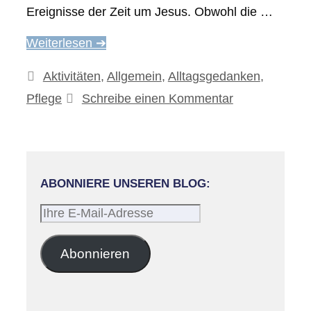
Ereignisse der Zeit um Jesus. Obwohl die …
Weiterlesen ➔
Kategorien
Aktivitäten
,
Allgemein
,
Alltagsgedanken
,
Pflege
Schreibe einen Kommentar
ABONNIERE UNSEREN BLOG:
Ihre
E-
Mail-
Abonnieren
Adresse