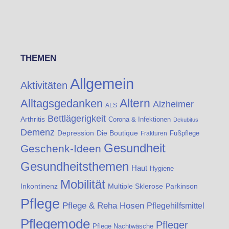
THEMEN
Allgemein
Aktivitäten
Altern
Alltagsgedanken
Alzheimer
ALS
Bettlägerigkeit
Arthritis
Corona & Infektionen
Dekubitus
Demenz
Die Boutique
Depression
Fußpflege
Frakturen
Gesundheit
Geschenk-Ideen
Gesundheitsthemen
Haut
Hygiene
Mobilität
Inkontinenz
Multiple Sklerose
Parkinson
Pflege
Pflege & Reha Hosen
Pflegehilfsmittel
Pflegemode
Pfleger
Pflege Nachtwäsche