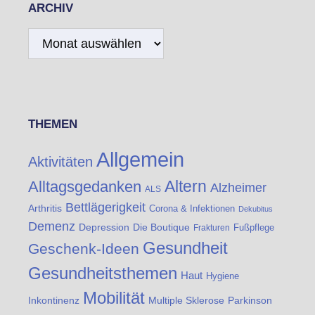
ARCHIV
Archiv
THEMEN
Allgemein
Aktivitäten
Altern
Alltagsgedanken
Alzheimer
ALS
Bettlägerigkeit
Arthritis
Corona & Infektionen
Dekubitus
Demenz
Die Boutique
Depression
Fußpflege
Frakturen
Gesundheit
Geschenk-Ideen
Gesundheitsthemen
Haut
Hygiene
Mobilität
Inkontinenz
Multiple Sklerose
Parkinson