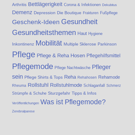
Bettlägerigkeit
Arthritis
Corona & Infektionen
Dekubitus
Demenz
Die Boutique
Depression
Fußpflege
Frakturen
Gesundheit
Geschenk-Ideen
Gesundheitsthemen
Haut
Hygiene
Mobilität
Inkontinenz
Multiple Sklerose
Parkinson
Pflege
Pflege & Reha Hosen
Pflegehilfsmittel
Pflegemode
Pfleger
Pflege Nachtwäsche
sein
Reha
Rehamode
Pflege Shirts & Tops
Rehahosen
Rollstuhl
Rollstuhlmode
Schlaganfall
Rheuma
Schmerz
Strümpfe & Schuhe
Sturzgefahr
Tipps & Infos
Was ist Pflegemode?
Veröffentlichungen
Zerebralparese