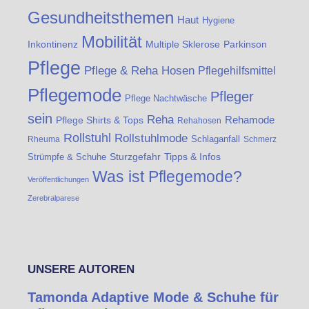
Gesundheitsthemen
Haut
Hygiene
Mobilität
Inkontinenz
Multiple Sklerose
Parkinson
Pflege
Pflege & Reha Hosen
Pflegehilfsmittel
Pflegemode
Pfleger
Pflege Nachtwäsche
sein
Reha
Rehamode
Pflege Shirts & Tops
Rehahosen
Rollstuhl
Rollstuhlmode
Schlaganfall
Rheuma
Schmerz
Strümpfe & Schuhe
Sturzgefahr
Tipps & Infos
Was ist Pflegemode?
Veröffentlichungen
Zerebralparese
UNSERE AUTOREN
Tamonda Adaptive Mode & Schuhe für