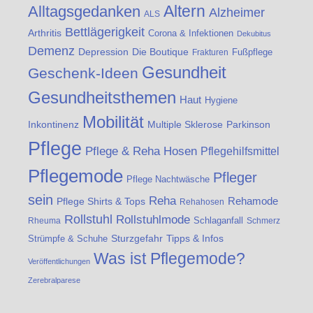
Altern
Alltagsgedanken
Alzheimer
ALS
Bettlägerigkeit
Arthritis
Corona & Infektionen
Dekubitus
Demenz
Die Boutique
Depression
Fußpflege
Frakturen
Gesundheit
Geschenk-Ideen
Gesundheitsthemen
Haut
Hygiene
Mobilität
Inkontinenz
Multiple Sklerose
Parkinson
Pflege
Pflege & Reha Hosen
Pflegehilfsmittel
Pflegemode
Pfleger
Pflege Nachtwäsche
sein
Reha
Rehamode
Pflege Shirts & Tops
Rehahosen
Rollstuhl
Rollstuhlmode
Schlaganfall
Rheuma
Schmerz
Strümpfe & Schuhe
Sturzgefahr
Tipps & Infos
Was ist Pflegemode?
Veröffentlichungen
Zerebralparese