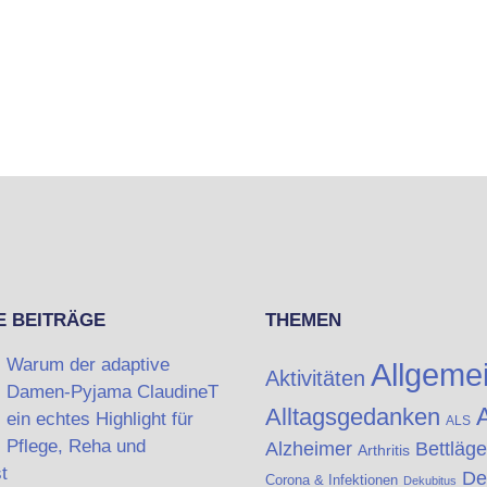
E BEITRÄGE
THEMEN
Warum der adaptive
Allgeme
Aktivitäten
Damen-Pyjama ClaudineT
A
Alltagsgedanken
ein echtes Highlight für
ALS
Pflege, Reha und
Alzheimer
Bettläge
Arthritis
t
De
Corona & Infektionen
Dekubitus