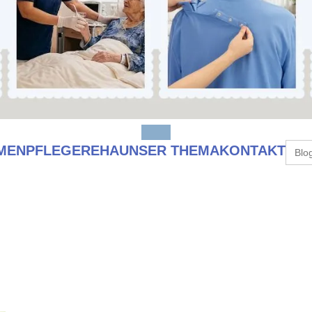
Sear
MEN
PFLEGE
REHA
UNSER THEMA
KONTAKT
for: