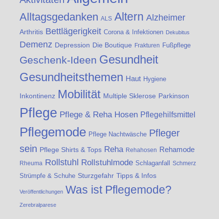
Altern
Alltagsgedanken
Alzheimer
ALS
Bettlägerigkeit
Arthritis
Corona & Infektionen
Dekubitus
Demenz
Die Boutique
Depression
Fußpflege
Frakturen
Gesundheit
Geschenk-Ideen
Gesundheitsthemen
Haut
Hygiene
Mobilität
Inkontinenz
Multiple Sklerose
Parkinson
Pflege
Pflege & Reha Hosen
Pflegehilfsmittel
Pflegemode
Pfleger
Pflege Nachtwäsche
sein
Reha
Rehamode
Pflege Shirts & Tops
Rehahosen
Rollstuhl
Rollstuhlmode
Schlaganfall
Rheuma
Schmerz
Strümpfe & Schuhe
Sturzgefahr
Tipps & Infos
Was ist Pflegemode?
Veröffentlichungen
Zerebralparese