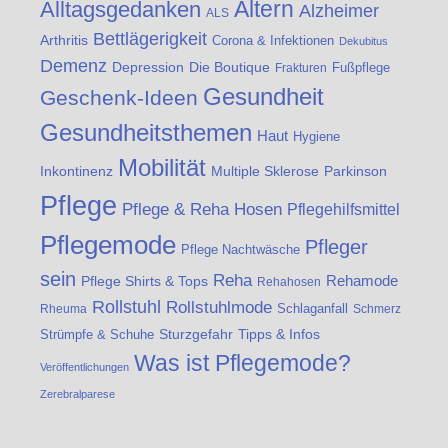
Altern
Alltagsgedanken
Alzheimer
ALS
Bettlägerigkeit
Arthritis
Corona & Infektionen
Dekubitus
Demenz
Die Boutique
Depression
Fußpflege
Frakturen
Gesundheit
Geschenk-Ideen
Gesundheitsthemen
Haut
Hygiene
Mobilität
Inkontinenz
Multiple Sklerose
Parkinson
Pflege
Pflege & Reha Hosen
Pflegehilfsmittel
Pflegemode
Pfleger
Pflege Nachtwäsche
sein
Reha
Rehamode
Pflege Shirts & Tops
Rehahosen
Rollstuhl
Rollstuhlmode
Schlaganfall
Rheuma
Schmerz
Strümpfe & Schuhe
Sturzgefahr
Tipps & Infos
Was ist Pflegemode?
Veröffentlichungen
Zerebralparese