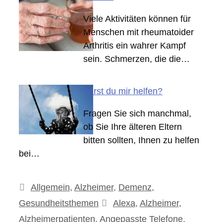
Viele Aktivitäten können für
Menschen mit rheumatoider
Arthritis ein wahrer Kampf
sein. Schmerzen, die die…
Wirst du mir helfen?
Fragen Sie sich manchmal,
ob Sie Ihre älteren Eltern
bitten sollten, Ihnen zu helfen
bei…
Kategorien
Allgemein
,
Alzheimer
,
Demenz
,
Schlagwörter
Gesundheitsthemen
Alexa
,
Alzheimer
,
Alzheimerpatienten
,
Angepasste Telefone
,