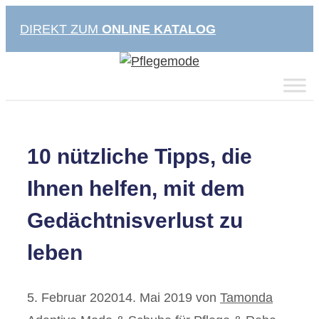
Zum
DIREKT ZUM
ONLINE KATALOG
Inhalt
springen
10 nützliche Tipps, die
Ihnen helfen, mit dem
Gedächtnisverlust zu
leben
5. Februar 2020
14. Mai 2019
von
Tamonda