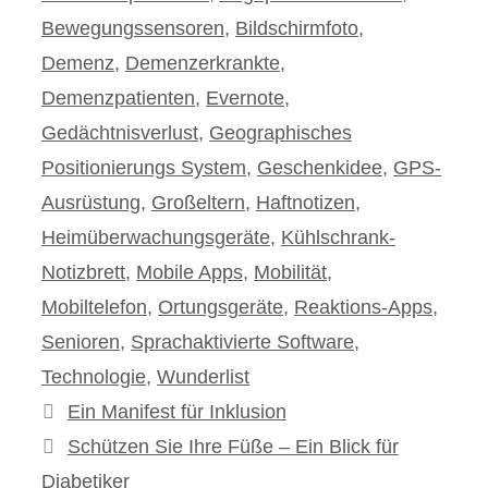
Bewegungssensoren
,
Bildschirmfoto
,
Demenz
,
Demenzerkrankte
,
Demenzpatienten
,
Evernote
,
Gedächtnisverlust
,
Geographisches
Positionierungs System
,
Geschenkidee
,
GPS-
Ausrüstung
,
Großeltern
,
Haftnotizen
,
Heimüberwachungsgeräte
,
Kühlschrank-
Notizbrett
,
Mobile Apps
,
Mobilität
,
Mobiltelefon
,
Ortungsgeräte
,
Reaktions-Apps
,
Senioren
,
Sprachaktivierte Software
,
Technologie
,
Wunderlist
Beitrags-
Ein Manifest für Inklusion
Navigation
Schützen Sie Ihre Füße – Ein Blick für
Diabetiker