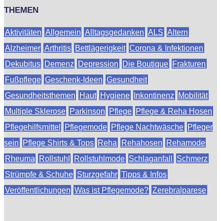
THEMEN
Aktivitäten
Allgemein
Alltagsgedanken
ALS
Altern
Alzheimer
Arthritis
Bettlägerigkeit
Corona & Infektionen
Dekubitus
Demenz
Depression
Die Boutique
Frakturen
Fußpflege
Geschenk-Ideen
Gesundheit
Gesundheitsthemen
Haut
Hygiene
Inkontinenz
Mobilität
Multiple Sklerose
Parkinson
Pflege
Pflege & Reha Hosen
Pflegehilfsmittel
Pflegemode
Pflege Nachtwäsche
Pfleger
sein
Pflege Shirts & Tops
Reha
Rehahosen
Rehamode
Rheuma
Rollstuhl
Rollstuhlmode
Schlaganfall
Schmerz
Strümpfe & Schuhe
Sturzgefahr
Tipps & Infos
Veröffentlichungen
Was ist Pflegemode?
Zerebralparese