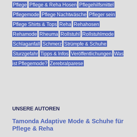
Pflege
Pflege & Reha Hosen
Pflegehilfsmittel
Pflegemode
Pflege Nachtwäsche
Pfleger sein
Pflege Shirts & Tops
Reha
Rehahosen
Rehamode
Rheuma
Rollstuhl
Rollstuhlmode
Schlaganfall
Schmerz
Strümpfe & Schuhe
Sturzgefahr
Tipps & Infos
Veröffentlichungen
Was
ist Pflegemode?
Zerebralparese
UNSERE AUTOREN
Tamonda Adaptive Mode & Schuhe für
Pflege & Reha