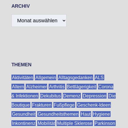
ARCHIV
Archiv
THEMEN
Aktivitäten
Allgemein
Alltagsgedanken
ALS
Altern
Alzheimer
Arthritis
Bettlägerigkeit
Corona
& Infektionen
Dekubitus
Demenz
Depression
Die
Boutique
Frakturen
Fußpflege
Geschenk-Ideen
Gesundheit
Gesundheitsthemen
Haut
Hygiene
Inkontinenz
Mobilität
Multiple Sklerose
Parkinson