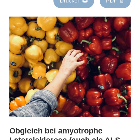
Drucken 🖨
PDF 📄
Obgleich bei amyotrophe