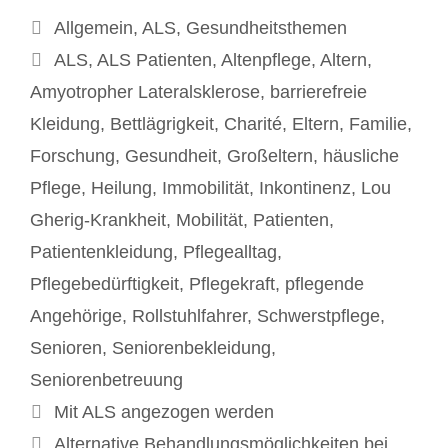
Kategorien
Allgemein
,
ALS
,
Gesundheitsthemen
Schlagwörter
ALS
,
ALS Patienten
,
Altenpflege
,
Altern
,
Amyotropher Lateralsklerose
,
barrierefreie
Kleidung
,
Bettlägrigkeit
,
Charité
,
Eltern
,
Familie
,
Forschung
,
Gesundheit
,
Großeltern
,
häusliche
Pflege
,
Heilung
,
Immobilität
,
Inkontinenz
,
Lou
Gherig-Krankheit
,
Mobilität
,
Patienten
,
Patientenkleidung
,
Pflegealltag
,
Pflegebedürftigkeit
,
Pflegekraft
,
pflegende
Angehörige
,
Rollstuhlfahrer
,
Schwerstpflege
,
Senioren
,
Seniorenbekleidung
,
Seniorenbetreuung
Beitrags-
Mit ALS angezogen werden
Navigation
Alternative Behandlungsmöglichkeiten bei