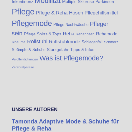
Mobilität
Inkontinenz
Multiple Sklerose
Parkinson
Pflege
Pflege & Reha Hosen
Pflegehilfsmittel
Pflegemode
Pfleger
Pflege Nachtwäsche
sein
Reha
Rehamode
Pflege Shirts & Tops
Rehahosen
Rollstuhl
Rollstuhlmode
Schlaganfall
Rheuma
Schmerz
Sturzgefahr
Tipps & Infos
Strümpfe & Schuhe
Was ist Pflegemode?
Veröffentlichungen
Zerebralparese
UNSERE AUTOREN
Tamonda Adaptive Mode & Schuhe für
Pflege & Reha