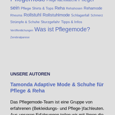
Pflege Nachtwäsche
sein
Reha
Rehamode
Pflege Shirts & Tops
Rehahosen
Rollstuhl
Rollstuhlmode
Schlaganfall
Rheuma
Schmerz
Strümpfe & Schuhe
Sturzgefahr
Tipps & Infos
Was ist Pflegemode?
Veröffentlichungen
Zerebralparese
UNSERE AUTOREN
Tamonda Adaptive Mode & Schuhe für
Pflege & Reha
Das Pflegemode-Team ist eine Gruppe von
erfahrenen (Bekleidungs- und Pflege-)fachleuten.
Aus unseren Erfahrungen teilen wir mit Ihnen die