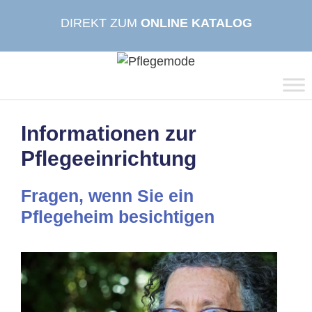
Zum
DIREKT ZUM
ONLINE KATALOG
Inhalt
springen
Informationen zur
Pflegeeinrichtung
Fragen, wenn Sie ein
Pflegeheim besichtigen