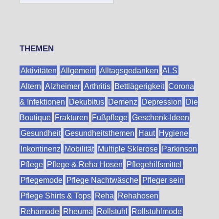
THEMEN
Aktivitäten
Allgemein
Alltagsgedanken
ALS
Altern
Alzheimer
Arthritis
Bettlägerigkeit
Corona
& Infektionen
Dekubitus
Demenz
Depression
Die
Boutique
Frakturen
Fußpflege
Geschenk-Ideen
Gesundheit
Gesundheitsthemen
Haut
Hygiene
Inkontinenz
Mobilität
Multiple Sklerose
Parkinson
Pflege
Pflege & Reha Hosen
Pflegehilfsmittel
Pflegemode
Pflege Nachtwäsche
Pfleger sein
Pflege Shirts & Tops
Reha
Rehahosen
Rehamode
Rheuma
Rollstuhl
Rollstuhlmode