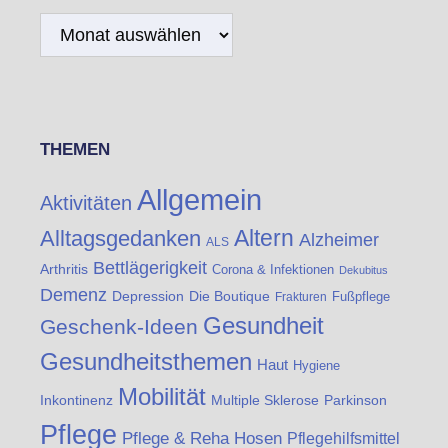
Archiv
THEMEN
Allgemein
Aktivitäten
Altern
Alltagsgedanken
Alzheimer
ALS
Bettlägerigkeit
Arthritis
Corona & Infektionen
Dekubitus
Demenz
Die Boutique
Depression
Fußpflege
Frakturen
Gesundheit
Geschenk-Ideen
Gesundheitsthemen
Haut
Hygiene
Mobilität
Inkontinenz
Multiple Sklerose
Parkinson
Pflege
Pflege & Reha Hosen
Pflegehilfsmittel