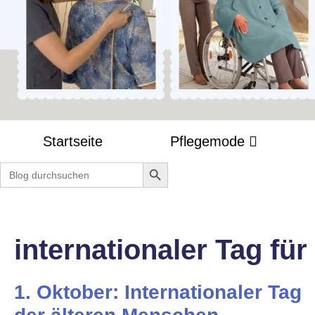
Startseite
Pflegemode
Search Button
Search
for:
internationaler Tag fü
1. Oktober: Internationaler Tag