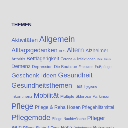
THEMEN
Allgemein
Aktivitäten
Altern
Alltagsgedanken
Alzheimer
ALS
Bettlägerigkeit
Arthritis
Corona & Infektionen
Dekubitus
Demenz
Die Boutique
Depression
Fußpflege
Frakturen
Gesundheit
Geschenk-Ideen
Gesundheitsthemen
Haut
Hygiene
Mobilität
Inkontinenz
Multiple Sklerose
Parkinson
Pflege
Pflege & Reha Hosen
Pflegehilfsmittel
Pflegemode
Pfleger
Pflege Nachtwäsche
sein
Reha
Rehamode
Pflege Shirts & Tops