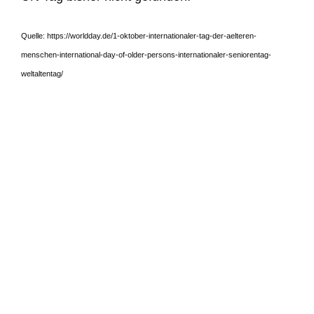
Quelle: https://worldday.de/1-oktober-internationaler-tag-der-aelteren-
menschen-international-day-of-older-persons-internationaler-seniorentag-
weltaltentag/