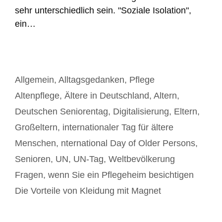
sehr unterschiedlich sein. "Soziale Isolation",
ein…
Kategorien
Allgemein
,
Alltagsgedanken
,
Pflege
Schlagwörter
Altenpflege
,
Ältere in Deutschland
,
Altern
,
Deutschen Seniorentag
,
Digitalisierung
,
Eltern
,
Großeltern
,
internationaler Tag für ältere
Menschen
,
nternational Day of Older Persons
,
Senioren
,
UN
,
UN-Tag
,
Weltbevölkerung
Beitrags-
Fragen, wenn Sie ein Pflegeheim besichtigen
Navigation
Die Vorteile von Kleidung mit Magnet