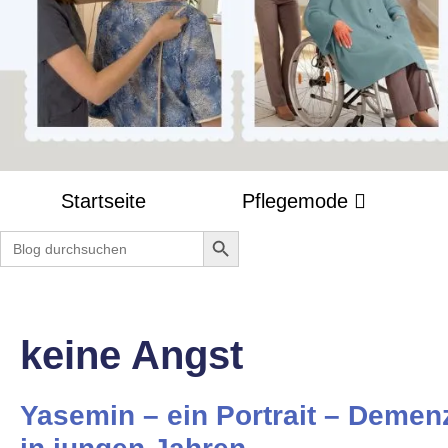
Startseite
Pflegemode
Search Button
Search
for:
keine Angst
Yasemin – ein Portrait – Demen