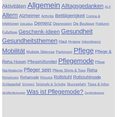
Allgemein
Alltagsgedanken
Aktivitäten
ALS
Altern
Alzheimer
Bettlägerigkeit
Arthritis
Corona &
Demenz
Die Boutique
Infektionen
Depression
Frakturen
Dekubitus
Gesundheit
Geschenk-Ideen
Fußpflege
Gesundheitsthemen
Haut
Inkontinenz
Hygiene
Pflege
Mobilität
Pflege &
Multiple Sklerose
Parkinson
Pflegemode
Reha Hosen
Pflegehilfsmittel
Pflege
Pfleger sein
Reha
Pflege Shirts & Tops
Nachtwäsche
Rollstuhl
Rollstuhlmode
Rehamode
Rehahosen
Rheuma
Schlaganfall
Strümpfe & Schuhe
Sturzgefahr
Tipps & Infos
Schmerz
Was ist Pflegemode?
Veröffentlichungen
Zerebralparese