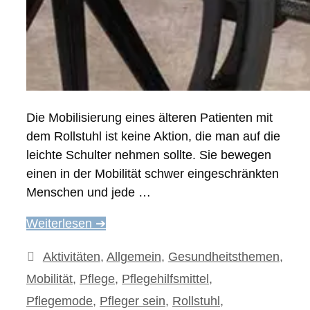
Die Mobilisierung eines älteren Patienten mit
dem Rollstuhl ist keine Aktion, die man auf die
leichte Schulter nehmen sollte. Sie bewegen
einen in der Mobilität schwer eingeschränkten
Menschen und jede …
Weiterlesen ➔
Kategorien
Aktivitäten
,
Allgemein
,
Gesundheitsthemen
,
Mobilität
,
Pflege
,
Pflegehilfsmittel
,
Pflegemode
,
Pfleger sein
,
Rollstuhl
,