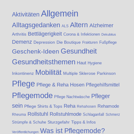
Allgemein
Aktivitäten
Altern
Alltagsgedanken
Alzheimer
ALS
Bettlägerigkeit
Arthritis
Corona & Infektionen
Dekubitus
Demenz
Die Boutique
Depression
Fußpflege
Frakturen
Gesundheit
Geschenk-Ideen
Gesundheitsthemen
Haut
Hygiene
Mobilität
Inkontinenz
Multiple Sklerose
Parkinson
Pflege
Pflege & Reha Hosen
Pflegehilfsmittel
Pflegemode
Pfleger
Pflege Nachtwäsche
sein
Reha
Rehamode
Pflege Shirts & Tops
Rehahosen
Rollstuhl
Rollstuhlmode
Schlaganfall
Rheuma
Schmerz
Strümpfe & Schuhe
Sturzgefahr
Tipps & Infos
Was ist Pflegemode?
Veröffentlichungen