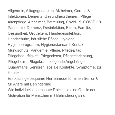
Kategorien
Allgemein
,
Alltagsgedanken
,
Alzheimer
,
Corona &
Infektionen
,
Demenz
,
Gesundheitsthemen
,
Pflege
Schlagwörter
Altenpflege
,
Alzheimer
,
Betreuung
,
Covid-19
,
COVID-19-
Pandemie
,
Demenz
,
Desinfektion
,
Eltern
,
Familie
,
Gesundheit
,
Großeltern
,
Händedesinfektion
,
Handschuhe
,
häusliche Pflege
,
Hygiene
,
Hygieneprogramm
,
Hygienestandard
,
Kontakt
,
Mundschutz
,
Pandemie
,
Pflege
,
Pflegealltag
,
Pflegebedürftigkeit
,
Pflegedienst
,
Pflegeeinrichtung
,
Pflegeheim
,
Pflegekraft
,
pflegende Angehörige
,
Quarantäne
,
Senioren
,
soziale Kontakte
,
Symptome
,
zu
Hause
Beitrags-
Erstklassige bequeme Herrenmode für einen Senior &
Navigation
für Ältere mit Behinderung
Wie individuell angepasste Rollstühle eine Quelle der
Motivation für Menschen mit Behinderung sind