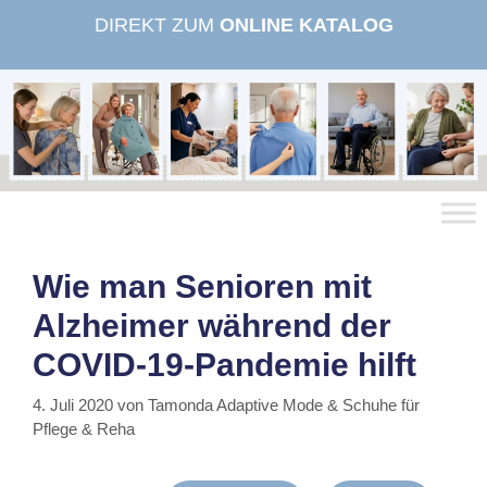
Zum
DIREKT ZUM
ONLINE KATALOG
Inhalt
springen
Wie man Senioren mit
Alzheimer während der
COVID-19-Pandemie hilft
4. Juli 2020
von
Tamonda Adaptive Mode & Schuhe für
Pflege & Reha