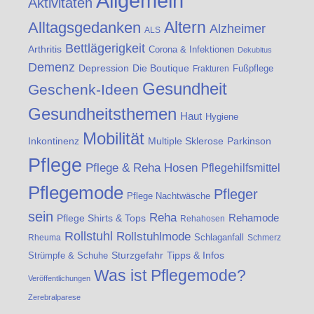
Allgemein
Aktivitäten
Altern
Alltagsgedanken
Alzheimer
ALS
Bettlägerigkeit
Arthritis
Corona & Infektionen
Dekubitus
Demenz
Die Boutique
Depression
Fußpflege
Frakturen
Gesundheit
Geschenk-Ideen
Gesundheitsthemen
Haut
Hygiene
Mobilität
Inkontinenz
Multiple Sklerose
Parkinson
Pflege
Pflege & Reha Hosen
Pflegehilfsmittel
Pflegemode
Pfleger
Pflege Nachtwäsche
sein
Reha
Rehamode
Pflege Shirts & Tops
Rehahosen
Rollstuhl
Rollstuhlmode
Schlaganfall
Rheuma
Schmerz
Strümpfe & Schuhe
Sturzgefahr
Tipps & Infos
Was ist Pflegemode?
Veröffentlichungen
Zerebralparese