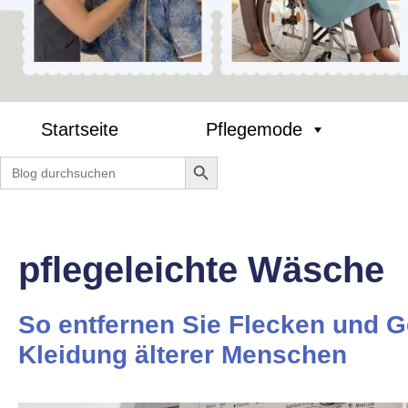
Startseite
Pflegemode
Search Button
Search
for:
pflegeleichte Wäsche
So entfernen Sie Flecken und 
Kleidung älterer Menschen