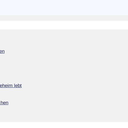
en
eheim lebt
chen